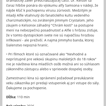
dramatický záver predchádzajúcej časti. Dr. Kelson sa
čoraz hlbšie ponára do výskumu alfy Samsona v nádeji, že
nájde kľúč k pochopeniu vírusu zúrivosti. Medzitým je
mladý Alfie vtiahnutý do fanatického kultu vedeného
charizmatickým, no zvráteným Jimmym Crystalom. Jeho
záujem o Kelsonov záhadný "Chrám kostí" sa postupne
mení na nebezpečnú posadnutosť a Alfie s hrôzou zisťuje,
že v tomto dystopickom svete nie sú najväčšou hrozbou
infikovaní - ale preživší. A najmä Jimmyho banda, ktorej
šialenstvo nepozná hraníc.
• Pri filmoch ktoré sú označované ako "Nevhodné a
neprístupné pre vekovú skupinu maloletých do 18 rokov“
nie je návšteva kina mladších osôb možná ani so súhlasom
zákonného zástupcu alebo v sprievode dospelej osoby.
Zamestnanci kina sú oprávnení požadovať preukázanie
veku zákazníka pri predaji vstupeniek aj pri vstupe do sály.
Ďakujeme za pochopenie.
Dĺžka:
110 min
Rok výroby:
2026