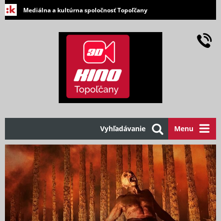
Mediálna a kultúrna spoločnosť Topoľčany
Vyhľadávanie
Menu